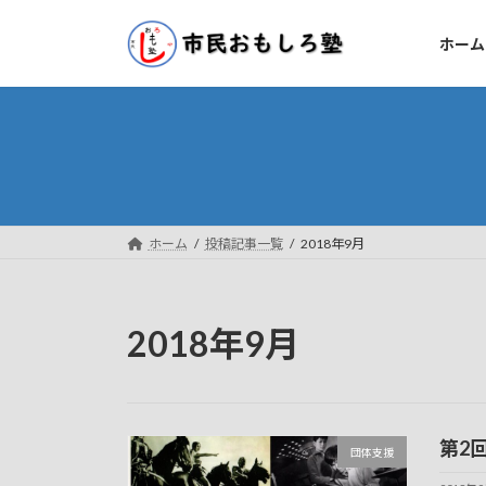
コ
ナ
ン
ビ
ホーム
テ
ゲ
ン
ー
ツ
シ
へ
ョ
ス
ン
キ
に
ッ
移
ホーム
投稿記事一覧
2018年9月
プ
動
2018年9月
第2
団体支援