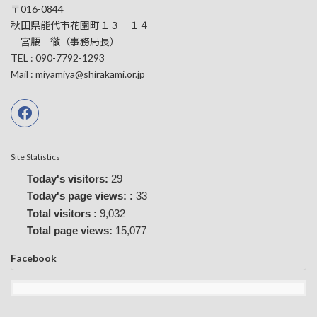
〒016-0844
秋田県能代市花園町１３－１４
宮腰 徹（事務局長）
TEL : 090-7792-1293
Mail : miyamiya@shirakami.or.jp
Site Statistics
Today's visitors:
29
Today's page views: :
33
Total visitors :
9,032
Total page views:
15,077
Facebook