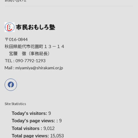
お問い合わせ
〒016-0844
秋田県能代市花園町１３－１４
宮腰 徹（事務局長）
TEL : 090-7792-1293
Mail : miyamiya@shirakami.or.jp
Site Statistics
Today's visitors:
9
Today's page views: :
9
Total visitors :
9,012
Total page views:
15,053